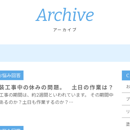
Archive
アーカイブ
お悩み回答
C
装工事中の休みの問題。 土日の作業は？
お
工事の期間は、約2週間といわれています。 その期間中
ブ
あるのか？土日も作業するのか？…
リ
塗