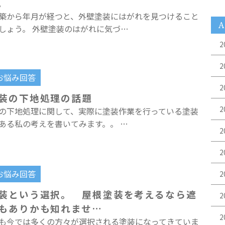
。
築から年月が経つと、外壁塗装にはがれを見つけること
A
しょう。 外壁塗装のはがれに気づ…
2
2
お悩み回答
2
装の下地処理の話題
2
の下地処理に関して、実際に塗装作業を行っている塗装
ある私の考えを書いてみます。。 …
2
2
お悩み回答
2
装という選択。 屋根塗装を考えるなら遮
2
もありかも知れませ…
2
も今では多くの方々が選択される塗装になってきていま