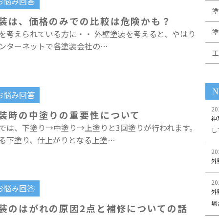
お悩み回答
塗
装は、価格のみでの比較は危険かも？
塗
を考えられている方に・・ 外壁塗装を考えると、やはり
ンターネットで各塗装会社の…
工
N
お悩み回答
20
装時の中塗りの重要性について
神
では、下塗り→中塗り→上塗りと3回塗りが行われます。
し
る下塗り、仕上がりとなる上塗…
20
外
20
お悩み回答
外
場
装のはがれの原因2点と補修についての話