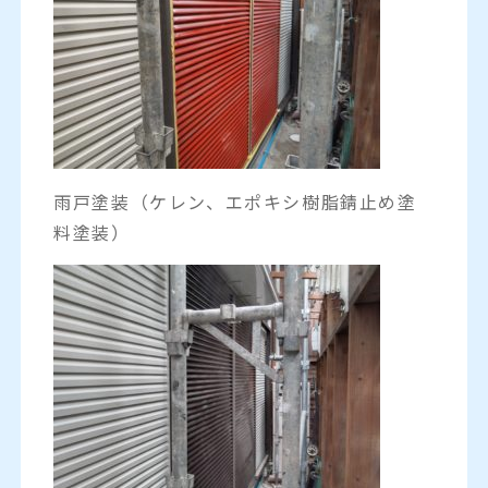
雨戸塗装（ケレン、エポキシ樹脂錆止め塗
料塗装）