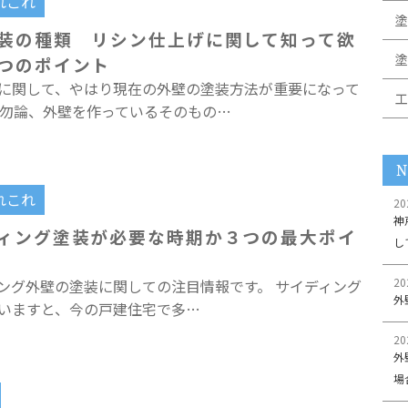
れこれ
塗
装の種類 リシン仕上げに関して知って欲
塗
つのポイント
に関して、やはり現在の外壁の塗装方法が重要になって
工
 勿論、外壁を作っているそのもの…
N
れこれ
20
神
ィング塗装が必要な時期か３つの最大ポイ
し
20
ング外壁の塗装に関しての注目情報です。 サイディング
外
いますと、今の戸建住宅で多…
20
外
場