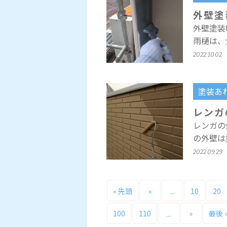
外壁塗
外壁塗装
雨樋は、
2022.10.02
塗装あ
レンガ
レンガの
の外壁は
2022.09.29
« 先頭
«
10
20
...
100
110
»
最後 
...