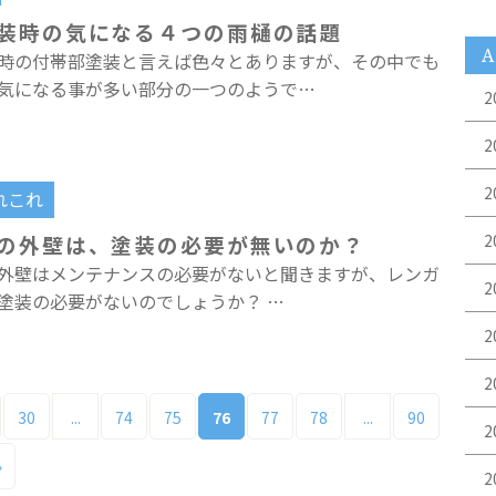
装時の気になる４つの雨樋の話題
A
時の付帯部塗装と言えば色々とありますが、その中でも
気になる事が多い部分の一つのようで…
2
2
2
れこれ
の外壁は、塗装の必要が無いのか？
2
外壁はメンテナンスの必要がないと聞きますが、レンガ
2
塗装の必要がないのでしょうか？ …
2
2
30
74
75
77
78
90
...
76
...
2
»
2