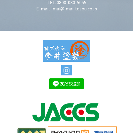
TEL. 0800-080-5055
E-mail. imai@imai-tosou.co.jp