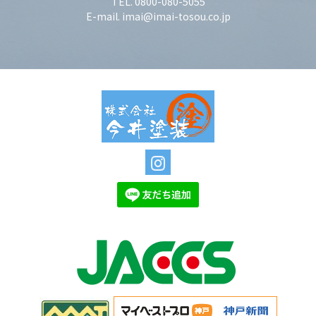
TEL. 0800-080-5055
E-mail. imai@imai-tosou.co.jp